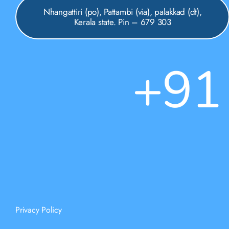
Nhangattiri (po), Pattambi (via), palakkad (dt),
Kerala state. Pin – 679 303
+91
Privacy Policy