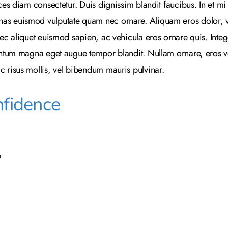
ices diam consectetur. Duis dignissim blandit faucibus. In et 
as euismod vulputate quam nec ornare. Aliquam eros dolor, ve
onec aliquet euismod sapien, ac vehicula eros ornare quis. Int
mentum magna eget augue tempor blandit. Nullam ornare, eros vel
c risus mollis, vel bibendum mauris pulvinar.
nfidence
m