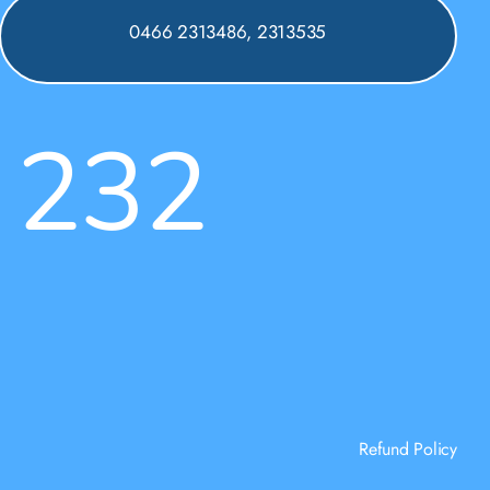
0466 2313486, 2313535
 232
Refund Policy