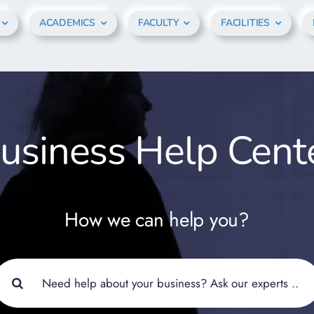
ACADEMICS
FACULTY
FACILITIES
usiness Help Cent
How we can help you?
earch
or: