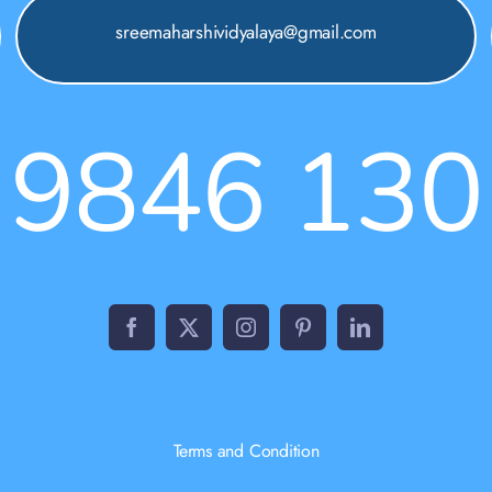
sreemaharshividyalaya@gmail.com
 9846 130
Terms and Condition