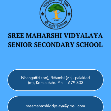
Nhangattiri (po), Pattambi (via), palakkad
(dt), Kerala state. Pin – 679 303
sreemaharshividyalaya@gmail.com